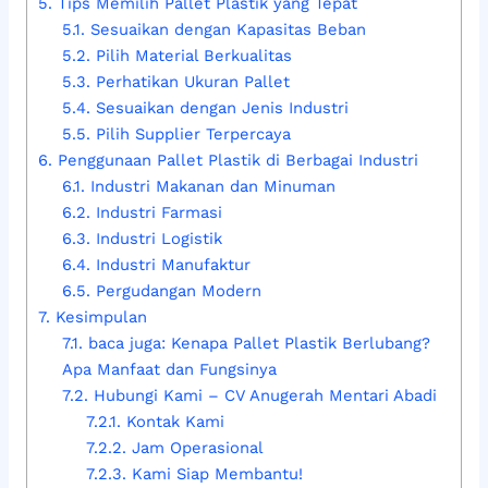
5.
Tips Memilih Pallet Plastik yang Tepat
5.1.
Sesuaikan dengan Kapasitas Beban
5.2.
Pilih Material Berkualitas
5.3.
Perhatikan Ukuran Pallet
5.4.
Sesuaikan dengan Jenis Industri
5.5.
Pilih Supplier Terpercaya
6.
Penggunaan Pallet Plastik di Berbagai Industri
6.1.
Industri Makanan dan Minuman
6.2.
Industri Farmasi
6.3.
Industri Logistik
6.4.
Industri Manufaktur
6.5.
Pergudangan Modern
7.
Kesimpulan
7.1.
baca juga: Kenapa Pallet Plastik Berlubang?
Apa Manfaat dan Fungsinya
7.2.
Hubungi Kami – CV Anugerah Mentari Abadi
7.2.1.
Kontak Kami
7.2.2.
Jam Operasional
7.2.3.
Kami Siap Membantu!