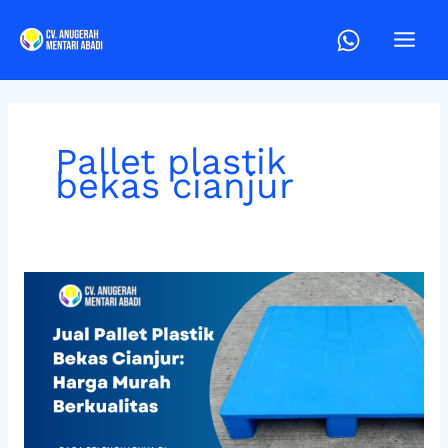
Lewati
ke
konten
Pallet plastik
bekas cianjur
Jual
Pallet
Plastik
Bekas
Cianjur:
Harga
Murah