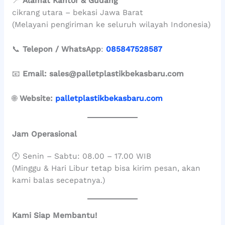
📍
Alamat Kantor & Gudang
cikrang utara – bekasi Jawa Barat
(Melayani pengiriman ke seluruh wilayah Indonesia)
📞
Telepon / WhatsApp
:
085847528587
📧
Email:
sales@palletplastikbekasbaru.com
🌐
Website:
palletplastikbekasbaru.com
Jam Operasional
🕐 Senin – Sabtu: 08.00 – 17.00 WIB
(Minggu & Hari Libur tetap bisa kirim pesan, akan
kami balas secepatnya.)
Kami Siap Membantu!