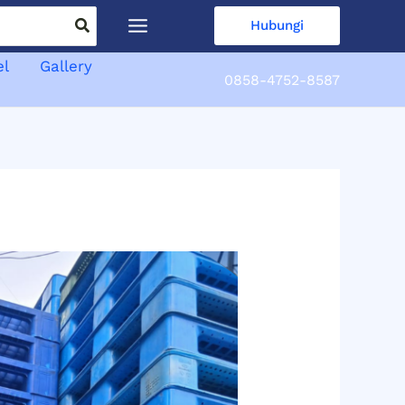
Hubungi
el
Gallery
0858-4752-8587