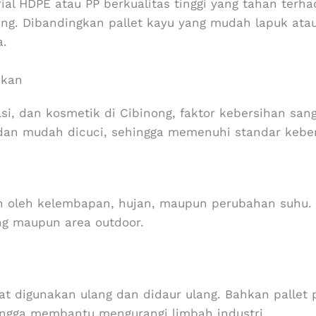
erial HDPE atau PP berkualitas tinggi yang tahan ter
ng. Dibandingkan pallet kayu yang mudah lapuk atau 
a.
hkan
i, dan kosmetik di Cibinong, faktor kebersihan sanga
, dan mudah dicuci, sehingga memenuhi standar keb
ruh oleh kelembapan, hujan, maupun perubahan suhu
ng maupun area outdoor.
at digunakan ulang dan didaur ulang. Bahkan pallet p
ingga membantu mengurangi limbah industri.