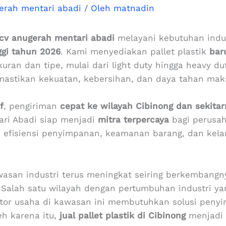
erah mentari abadi
/ Oleh
matnadin
cv anugerah mentari abadi
melayani kebutuhan indus
ggi tahun 2026
. Kami menyediakan pallet plastik
bar
ran dan tipe, mulai dari light duty hingga heavy duty
mastikan kekuatan, kebersihan, dan daya tahan mak
f
, pengiriman
cepat ke wilayah Cibinong dan sekita
ari Abadi siap menjadi
mitra terpercaya
bagi perusaha
fisiensi penyimpanan, keamanan barang, dan kelan
wasan industri terus meningkat seiring berkembangnya
 Salah satu wilayah dengan pertumbuhan industri y
tor usaha di kawasan ini membutuhkan solusi penyi
leh karena itu,
jual pallet plastik di Cibinong
menjadi 