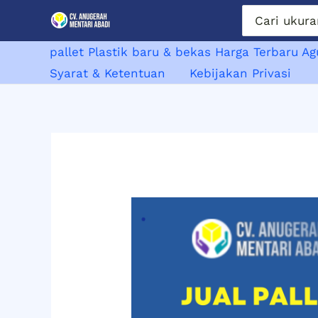
Lewati
Search
for:
ke
konten
pallet Plastik baru & bekas Harga Terbaru A
Syarat & Ketentuan
Kebijakan Privasi