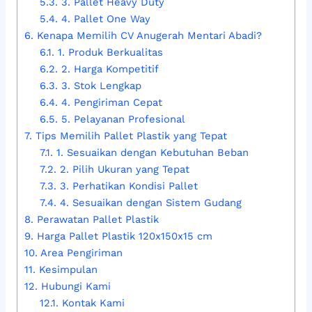
5.3.
3. Pallet Heavy Duty
5.4.
4. Pallet One Way
6.
Kenapa Memilih CV Anugerah Mentari Abadi?
6.1.
1. Produk Berkualitas
6.2.
2. Harga Kompetitif
6.3.
3. Stok Lengkap
6.4.
4. Pengiriman Cepat
6.5.
5. Pelayanan Profesional
7.
Tips Memilih Pallet Plastik yang Tepat
7.1.
1. Sesuaikan dengan Kebutuhan Beban
7.2.
2. Pilih Ukuran yang Tepat
7.3.
3. Perhatikan Kondisi Pallet
7.4.
4. Sesuaikan dengan Sistem Gudang
8.
Perawatan Pallet Plastik
9.
Harga Pallet Plastik 120x150x15 cm
10.
Area Pengiriman
11.
Kesimpulan
12.
Hubungi Kami
12.1.
Kontak Kami