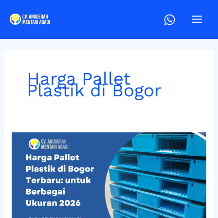
Lewati
ke
konten
Harga Pallet
Plastik di Bogor
Harga
Pallet
Plastik
di
Bogor:
Terbaru
Agustus