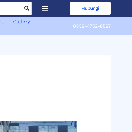
Hubungi
el
Gallery
0858-4752-8587