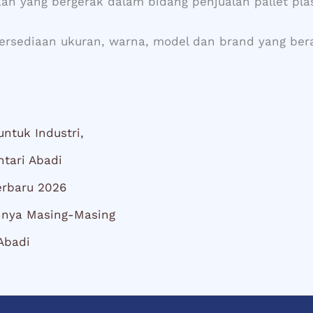
n yang bergerak dalam bidang penjualan pallet plas
etersediaan ukuran, warna, model dan brand yang be
untuk Industri,
ntari Abadi
terbaru 2026
annya Masing-Masing
Abadi