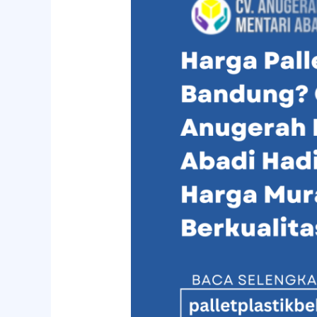
Pallet
Plastik
di
Bandung?
CV
Anugerah
Mentari
Abadi
Hadir
dengan
Harga
Murah
dan
Berkualitas