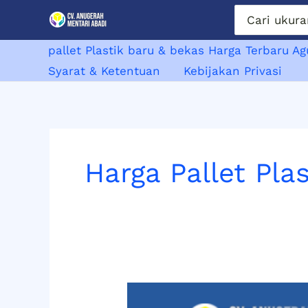
Lewati
Search
for:
ke
konten
pallet Plastik baru & bekas Harga Terbaru A
Syarat & Ketentuan
Kebijakan Privasi
Harga Pallet Pla
Harga